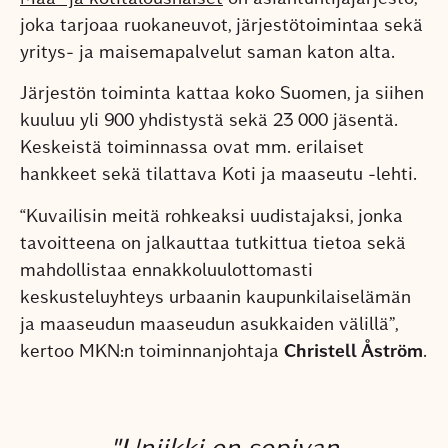
joka tarjoaa ruokaneuvot, järjestötoimintaa sekä
yritys- ja maisemapalvelut saman katon alta.
Järjestön toiminta kattaa koko Suomen, ja siihen
kuuluu yli 900 yhdistystä sekä 23 000 jäsentä.
Keskeistä toiminnassa ovat mm. erilaiset
hankkeet sekä tilattava Koti ja maaseutu -lehti.
“Kuvailisin meitä rohkeaksi uudistajaksi, jonka
tavoitteena on jalkauttaa tutkittua tietoa sekä
mahdollistaa ennakkoluulottomasti
keskusteluyhteys urbaanin kaupunkilaiselämän
ja maaseudun maaseudun asukkaiden välillä”,
kertoo MKN:n toiminnanjohtaja
Christell Åström
.
"Uniikki on sopivan