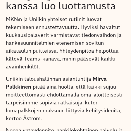
kanssa luo luottamusta
MKN:n ja Uniikin yhteiset rutiinit luovat
tekemiseen ennustettavuutta. Hyviksi havaitut
kuukausipalaverit varmistavat tiedonvaihdon ja
hankesuunnitelmien etenemisen sovitun
aikataulun puitteissa. Yhteydenpitoa helpottaa
kätevä Teams-kanava, mihin pääsevät kaikki
avainhenkilöt.
Uniikin taloushallinnan asiantuntija
Mirva
Pulkkinen
pitää aina huolta, että kaikki sujuu
moitteettomasti ehdottamalla oma-aloitteisesti
tarpeisiimme sopivia ratkaisuja, kuten
lomapalkkojen maksuun liittyviä kehitysideoita,
kertoo Åström.
Nopea yhteydenpito, henkilökohtainen palvelu ja