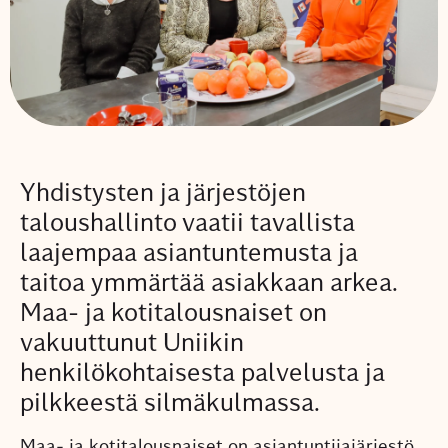
Yhdistysten ja järjestöjen
taloushallinto vaatii tavallista
laajempaa asiantuntemusta ja
taitoa ymmärtää asiakkaan arkea.
Maa- ja kotitalousnaiset on
vakuuttunut Uniikin
henkilökohtaisesta palvelusta ja
pilkkeestä silmäkulmassa.
Maa- ja kotitalousnaiset
on asiantuntijajärjestö,