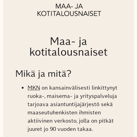
Maa- ja
kotitalousnaiset
Mikä ja mitä?
MKN
on kansainvälisesti linkittynyt
ruoka-, maisema- ja yrityspalveluja
tarjoava asiantuntijajärjestö sekä
maaseutuhenkisten ihmisten
aktiivinen verkosto, jolla on pitkät
juuret jo 90 vuoden takaa.