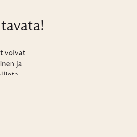
tavata!
t voivat
inen ja
linta,
äivittäin