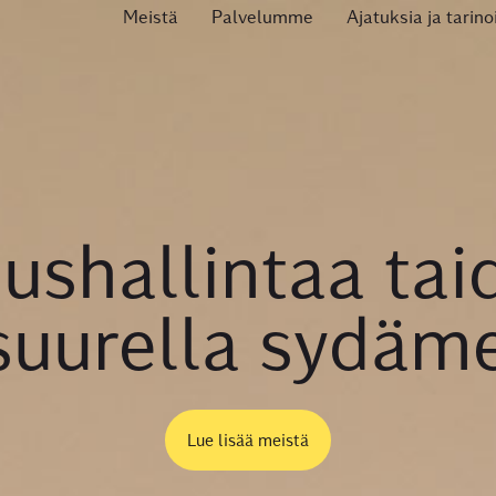
Meistä
Palvelumme
Ajatuksia ja tarino
ushallintaa tai
 suurella sydäme
Lue lisää meistä