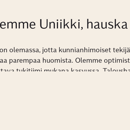
lemme Uniikki, hauska 
 on olemassa, jotta kunnianhimoiset tekijä
aa parempaa huomista. Olemme optimist
ttava tukitiimi mukana kasvussa. Taloushal
skenta ja asiantuntijapalvelumme auttaa p
satoja yrityksiä ja yhteisöjä.
Miten voimme olla avuksi?