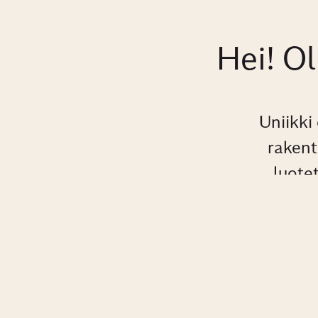
Hei! O
Uniikki
rakent
luote
palkanla