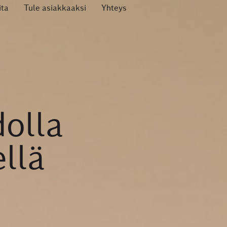
ita
Tule asiakkaaksi
Yhteys
dolla
llä