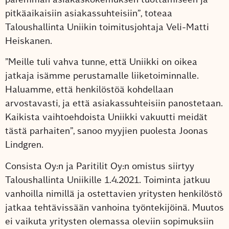
pitkäaikaisiin asiakassuhteisiin”, toteaa
Taloushallinta Uniikin toimitusjohtaja Veli-Matti
Heiskanen.
”Meille tuli vahva tunne, että Uniikki on oikea
jatkaja isämme perustamalle liiketoiminnalle.
Haluamme, että henkilöstöä kohdellaan
arvostavasti, ja että asiakassuhteisiin panostetaan.
Kaikista vaihtoehdoista Uniikki vakuutti meidät
tästä parhaiten”, sanoo myyjien puolesta Joonas
Lindgren.
Consista Oy:n ja Paritilit Oy:n omistus siirtyy
Taloushallinta Uniikille 1.4.2021. Toiminta jatkuu
vanhoilla nimillä ja ostettavien yritysten henkilöstö
jatkaa tehtävissään vanhoina työntekijöinä. Muutos
ei vaikuta yritysten olemassa oleviin sopimuksiin