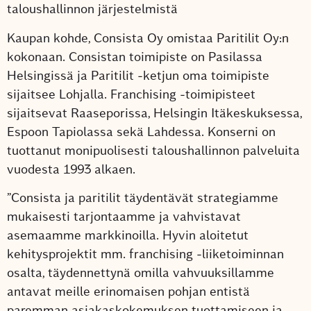
taloushallinnon järjestelmistä
Kaupan kohde, Consista Oy omistaa Paritilit Oy:n
kokonaan. Consistan toimipiste on Pasilassa
Helsingissä ja Paritilit -ketjun oma toimipiste
sijaitsee Lohjalla. Franchising -toimipisteet
sijaitsevat Raaseporissa, Helsingin Itäkeskuksessa,
Espoon Tapiolassa sekä Lahdessa. Konserni on
tuottanut monipuolisesti taloushallinnon palveluita
vuodesta 1993 alkaen.
”Consista ja paritilit täydentävät strategiamme
mukaisesti tarjontaamme ja vahvistavat
asemaamme markkinoilla. Hyvin aloitetut
kehitysprojektit mm. franchising -liiketoiminnan
osalta, täydennettynä omilla vahvuuksillamme
antavat meille erinomaisen pohjan entistä
paremman asiakaskokemuksen tuottamiseen ja