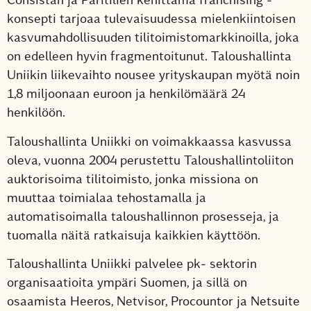
konsepti tarjoaa tulevaisuudessa mielenkiintoisen
kasvumahdollisuuden tilitoimistomarkkinoilla, joka
on edelleen hyvin fragmentoitunut. Taloushallinta
Uniikin liikevaihto nousee yrityskaupan myötä noin
1,8 miljoonaan euroon ja henkilömäärä 24
henkilöön.
Taloushallinta Uniikki on voimakkaassa kasvussa
oleva, vuonna 2004 perustettu Taloushallintoliiton
auktorisoima tilitoimisto, jonka missiona on
muuttaa toimialaa tehostamalla ja
automatisoimalla taloushallinnon prosesseja, ja
tuomalla näitä ratkaisuja kaikkien käyttöön.
Taloushallinta Uniikki palvelee pk- sektorin
organisaatioita ympäri Suomen, ja sillä on
osaamista Heeros, Netvisor, Procountor ja Netsuite