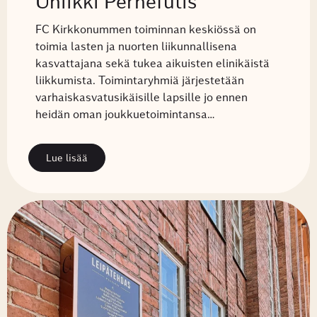
Uniikki Perhefutis
FC Kirkkonummen toiminnan keskiössä on
toimia lasten ja nuorten liikunnallisena
kasvattajana sekä tukea aikuisten elinikäistä
liikkumista. Toimintaryhmiä järjestetään
varhaiskasvatusikäisille lapsille jo ennen
heidän oman joukkuetoimintansa…
Lue lisää